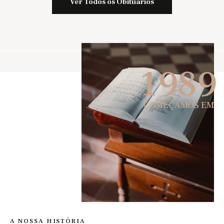
Ver Todos os Obituários
1
9
8
9
COMEÇAMOS EM
A NOSSA HISTÓRIA