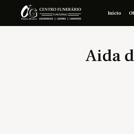
Início
Ob
Aida d