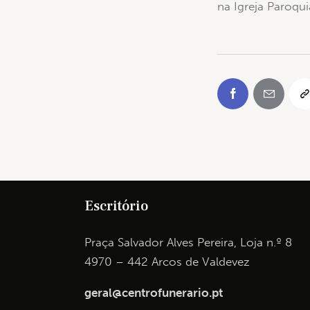
na Igreja Paroqui
Escritório
Praça Salvador Alves Pereira, Loja n.º 8
4970 – 442 Arcos de Valdevez
geral@centrofunerario.pt