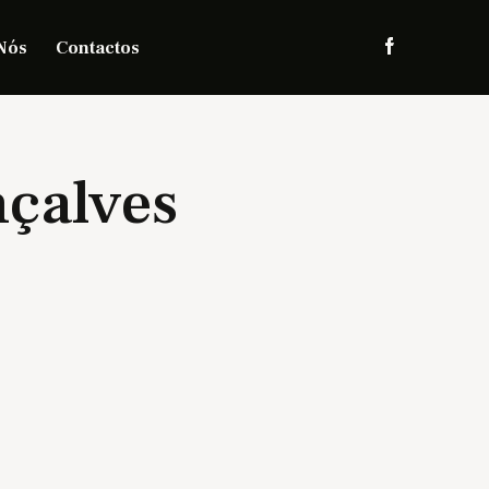
Nós
Contactos
nçalves