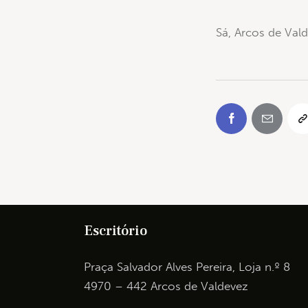
Sá, Arcos de Val
Escritório
Praça Salvador Alves Pereira, Loja n.º 8
4970 – 442 Arcos de Valdevez