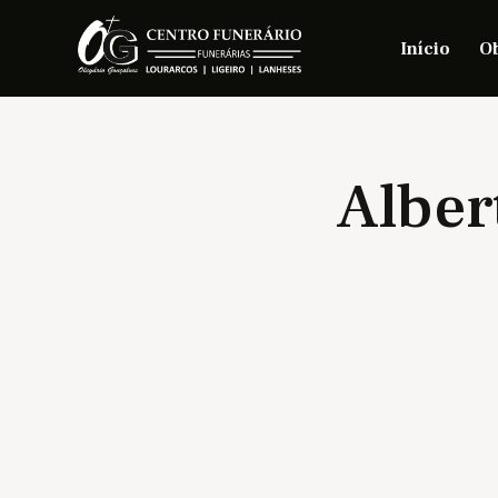
Início
Ob
Alber