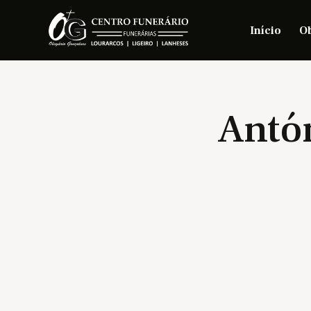
Início
Ob
Antó