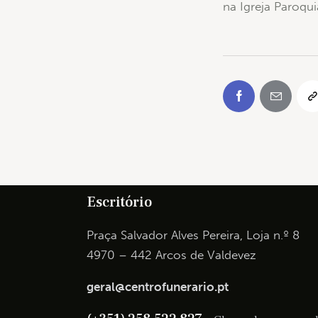
na Igreja Paroqui
Escritório
Praça Salvador Alves Pereira, Loja n.º 8
4970 – 442 Arcos de Valdevez
geral@centrofunerario.pt