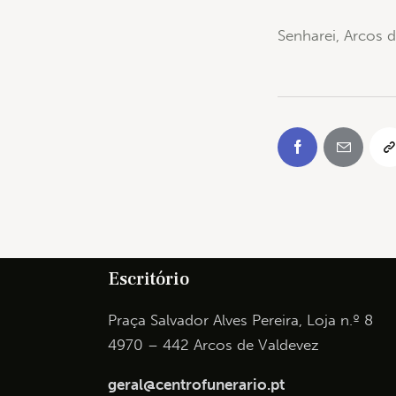
Senharei, Arcos 
Escritório
Praça Salvador Alves Pereira, Loja n.º 8
4970 – 442 Arcos de Valdevez
geral@centrofunerario.pt