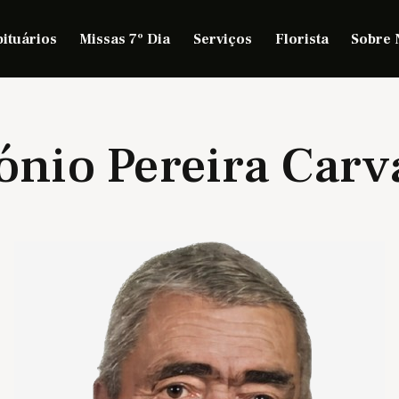
ituários
Missas 7º Dia
Serviços
Florista
Sobre 
ónio Pereira Carv