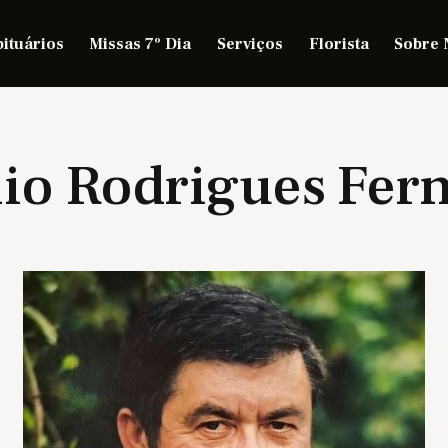
ituários
Missas 7º Dia
Serviços
Florista
Sobre 
io Rodrigues Fer