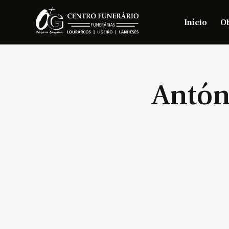
Início
Ob
Antón