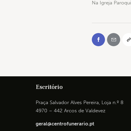
Na Igreja Paroqu
Escritório
Praça Salvador Alves Pereira, Loja n.º 8
4970 – 442 Arcos de Valdevez
geral@centrofunerario.pt