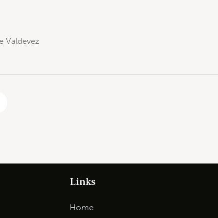
e Valdevez
Links
Home