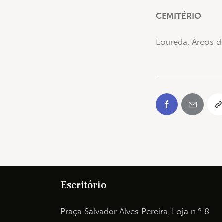
CEMITÉRIO
Loureda, Arcos d
Escritório
Praça Salvador Alves Pereira, Loja n.º 8