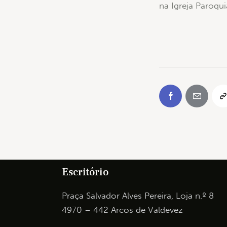
na Igreja Paroqu
Escritório
Praça Salvador Alves Pereira, Loja n.º 8
4970 – 442 Arcos de Valdevez