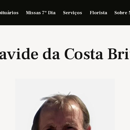
ituários
Missas 7º Dia
Serviços
Florista
Sobre 
avide da Costa Bri