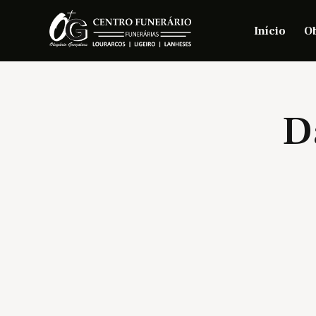
Início
Ob
D