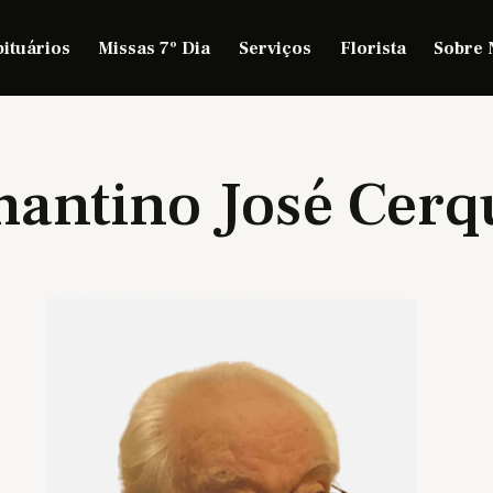
ituários
Missas 7º Dia
Serviços
Florista
Sobre 
antino José Cerq