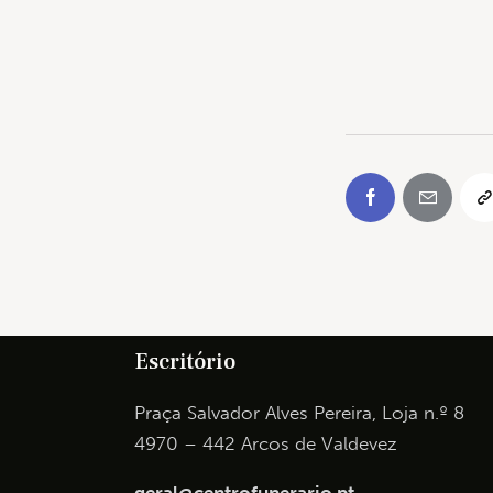
Escritório
Praça Salvador Alves Pereira, Loja n.º 8
4970 – 442 Arcos de Valdevez