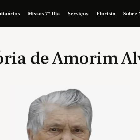
ituários
Missas 7º Dia
Serviços
Florista
Sobre 
ória de Amorim Al