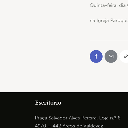
Quinta-feira, di
na Igreja Paroqui
Escritório
Praça Salvador Alves Pereira, Loja n.º 8
4970 – 442 Arcos de Valdevez