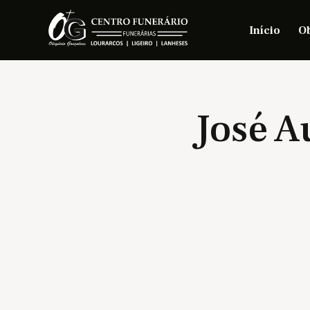
Início
Ob
José 