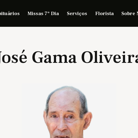
ituários
Missas 7º Dia
Serviços
Florista
Sobre 
José Gama Oliveir