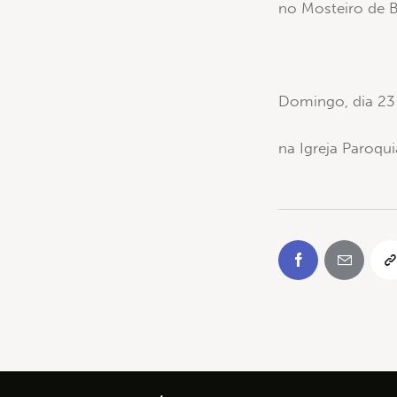
no Mosteiro de B
Domingo, dia 23 
na Igreja Paroqu