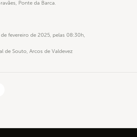
ravães, Ponte da Barca.
de fevereiro de 2025, pelas 08:30h,
ial de Souto, Arcos de Valdevez