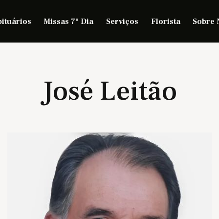
ituários
Missas 7º Dia
Serviços
Florista
Sobre 
José Leitão