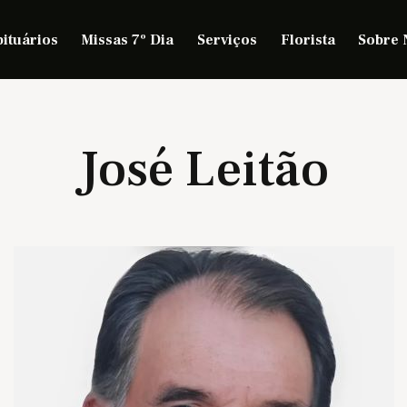
ituários
Missas 7º Dia
Serviços
Florista
Sobre 
José Leitão