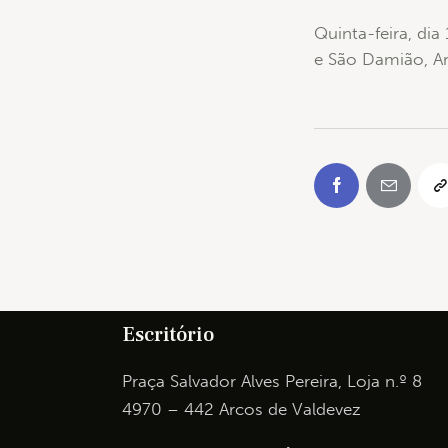
Quinta-feira, di
e São Damião, Ar
Escritório
Praça Salvador Alves Pereira, Loja n.º 8
4970 – 442 Arcos de Valdevez