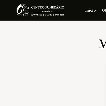
Início
Ob
M