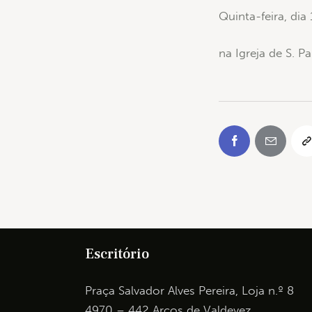
Quinta-feira, dia
na Igreja de S. P
Escritório
Praça Salvador Alves Pereira, Loja n.º 8
4970 – 442 Arcos de Valdevez