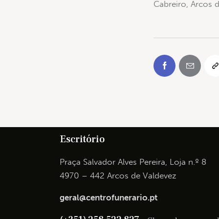
Cabreiro, Arcos 
Escritório
Praça Salvador Alves Pereira, Loja n.º 8
4970 – 442 Arcos de Valdevez
geral@centrofunerario.pt