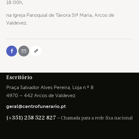
18:00h,
na Igreja Paroquial de Távora Stª Maria, Arcos de
Valdevez.
Escritório
Praça Salvador Alves Pereira, Loja n.º 8
4970 – 442 Arcos de Valdevez
geral@centrofunerario.pt
(+351) 258 522 827 –
Chamada para a rede fixa nacional