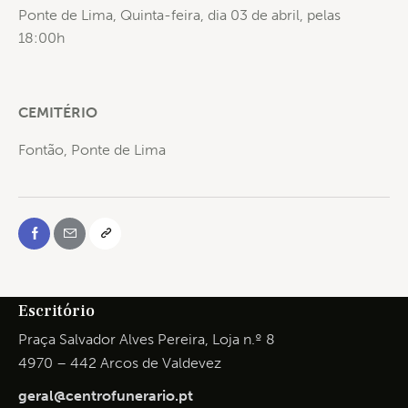
Ponte de Lima, Quinta-feira, dia 03 de abril, pelas
18:00h
CEMITÉRIO
Fontão, Ponte de Lima
Escritório
Praça Salvador Alves Pereira, Loja n.º 8
4970 – 442 Arcos de Valdevez
geral@centrofunerario.pt