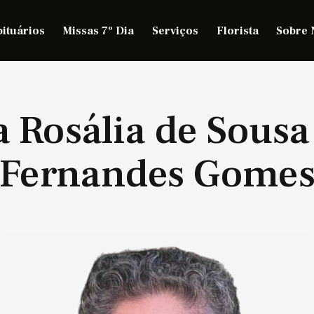
ituários
Missas 7º Dia
Serviços
Florista
Sobre 
 Rosália de Sous
Fernandes Gome