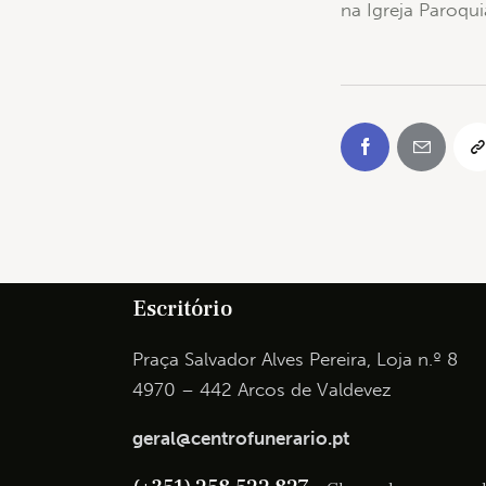
na Igreja Paroqui
Escritório
Praça Salvador Alves Pereira, Loja n.º 8
4970 – 442 Arcos de Valdevez
geral@centrofunerario.pt