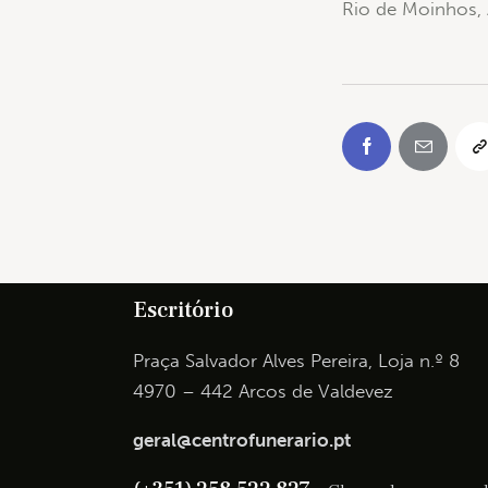
Rio de Moinhos, 
Escritório
Praça Salvador Alves Pereira, Loja n.º 8
4970 – 442 Arcos de Valdevez
geral@centrofunerario.pt