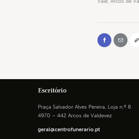
Vale, Arcos de V
Escritório
Praça Salvador Alves Pereira, Loja n.º 8
4970 – 442 Arcos de Valdevez
geral@centrofunerario.pt