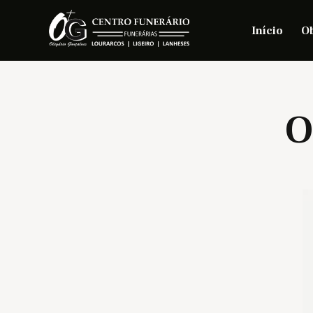
Início
Ob
O