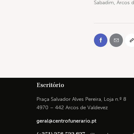
Sabadim, Arcos 
Escritório
Praça Salvador Alves Pereira, Loja n.º 8
4970 – 442 Arcos de Valdevez
geral@centrofunerario.pt