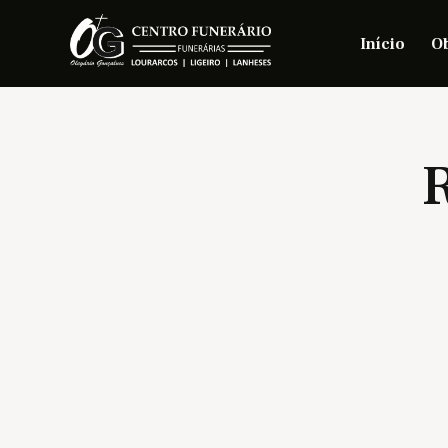
Início
Ob
R