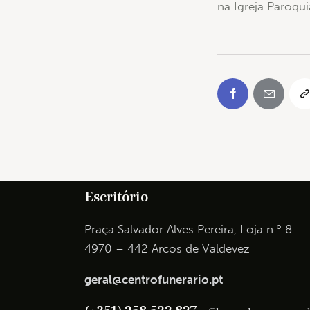
na Igreja Paroqu
Escritório
Praça Salvador Alves Pereira, Loja n.º 8
4970 – 442 Arcos de Valdevez
geral@centrofunerario.pt